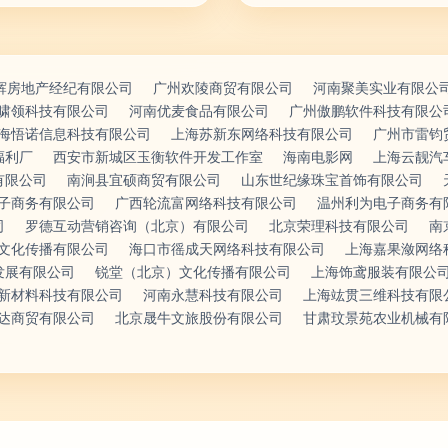
辉房地产经纪有限公司
广州欢陵商贸有限公司
河南聚美实业有限公
啸领科技有限公司
河南优麦食品有限公司
广州傲鹏软件科技有限公
海悟诺信息科技有限公司
上海苏新东网络科技有限公司
广州市雷钧
福利厂
西安市新城区玉衡软件开发工作室
海南电影网
上海云靓汽
有限公司
南涧县宜硕商贸有限公司
山东世纪缘珠宝首饰有限公司
子商务有限公司
广西轮流富网络科技有限公司
温州利为电子商务有
司
罗德互动营销咨询（北京）有限公司
北京荣理科技有限公司
南
文化传播有限公司
海口市徭成天网络科技有限公司
上海嘉果潋网络
发展有限公司
锐堂（北京）文化传播有限公司
上海饰鸢服装有限公
新材料科技有限公司
河南永慧科技有限公司
上海竑贯三维科技有限
达商贸有限公司
北京晟牛文旅股份有限公司
甘肃玟景苑农业机械有